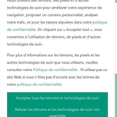
Nous utilisons des témoins, des pixels et d’autres
Jul
This Month
Sep
technologies de suivi pour améliorer votre expérience de
EthicsPoint
navigation, proposer un contenu personnalisé, analyser
notre trafic, et pour les raisons stipulées dans notre
politique
Contact
de confidentialité
. En cliquant sur « Accepter tout », vous
Careers
consentez à l’utilisation de témoins, de pixels et d’autres
Ackumen
technologies de suivi.
Français
Pour plus d’informations sur les témoins, les pixels et les
autres technologies de suivi que nous utilisons, veuillez
consulter notre
Politique de confidentialité
. N’utilisez pas ce
site Web si vous n’êtes pas d’accord avec les termes de
Search
notre
politique de confidentialité
.
Terms & Conditions
|
Site Map
|
Privacy Policy
|
Aetna
Accepter tous les témoins et technologies de suivi
Refuser les témoins et les technologies de suivi non
© 2026 Buckman. All Rights Reserved.
essentiels