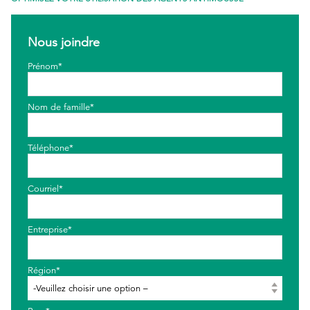
EthicsPoint
Nous joindre
Nous joindre
Prénom*
Carrières
Nom de famille*
Ackumen
English
Téléphone*
Courriel*
Rechercher
Entreprise*
Région*