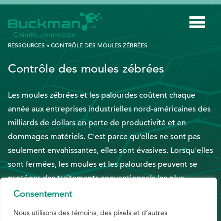
Rechercher
RESSOURCES
»
CONTRÔLE DES MOULES ZÉBRÉES
:
Contrôle des moules zébrées
INDUSTRIES
Les moules zébrées et les palourdes coûtent chaque
TECHNOLOGIE INTELLIGENTE
année aux entreprises industrielles nord-américaines des
INNOVATION
milliards de dollars en perte de productivité et en
APPLICATIONS
dommages matériels. C'est parce qu'elles ne sont pas
seulement envahissantes, elles sont évasives. Lorsqu'elles
DURABILITÉ
sont fermées, les moules et les palourdes peuvent se
À PROPOS DE NOUS
protéger des traitements conventionnels les plus
puissants. Mais le système de lutte contre les
Consentement
RESSOURCES
macrosalissures de Buckman fonctionne différemment.
Nous utilisons des témoins, des pixels et d’autres
BLOGUE
Nos produits chimiques discrets ne peuvent pas être