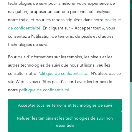
technologies de suivi pour améliorer votre expérience de
détectés par les moules zébrées ou les palourdes, de
navigation, proposer un contenu personnalisé, analyser
EthicsPoint
sorte que leurs coquilles restent ouvertes. Le résultat?
notre trafic, et pour les raisons stipulées dans notre
politique
Une mise à mort fiable et efficace. E518
Nous joindre
de confidentialité
. En cliquant sur « Accepter tout », vous
consentez à l’utilisation de témoins, de pixels et d’autres
Carrières
technologies de suivi.
Ackumen
ANGLAIS
Pour plus d’informations sur les témoins, les pixels et les
English
autres technologies de suivi que nous utilisons, veuillez
consulter notre
Politique de confidentialité
. N’utilisez pas ce
site Web si vous n’êtes pas d’accord avec les termes de
notre
politique de confidentialité
.
Rechercher
Conditions d'utilisation
|
Carte du site
|
Politique de confidentialité
|
Accepter tous les témoins et technologies de suivi
Aetna
Refuser les témoins et les technologies de suivi non
essentiels
© Buckman, 2026. Tous droits réservés.