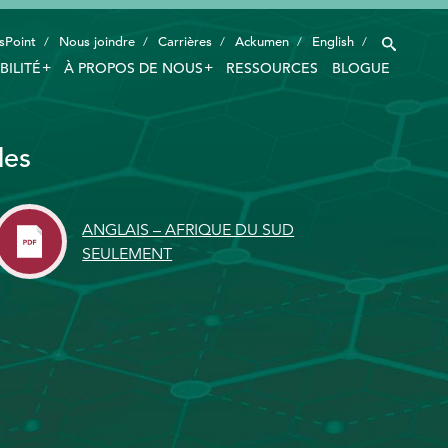
sPoint
Nous joindre
Carrières
Ackumen
English
BILITÉ
À PROPOS DE NOUS
RESSOURCES
BLOGUE
INDUSTRIES
les
TECHNOLOGIE INTELLIGENTE
INNOVATION
ANGLAIS – AFRIQUE DU SUD
APPLICATIONS
SEULEMENT
DURABILITÉ
À PROPOS DE NOUS
RESSOURCES
BLOGUE