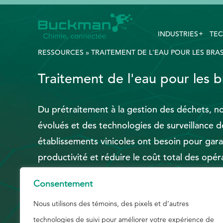
INDUSTRIES
TEC
Rechercher
:
RESSOURCES
»
TRAITEMENT DE L'EAU POUR LES BRAS
Traitement de l'eau pour les br
EthicsPoint
Du prétraitement à la gestion des déchets, 
Nous joindre
évolués et des technologies de surveillance do
Carrières
établissements vinicoles ont besoin pour garan
Ackumen
productivité et réduire le coût total des opé
English
Consentement
Nous utilisons des témoins, des pixels et d’autres
technologies de suivi pour améliorer votre expérience de