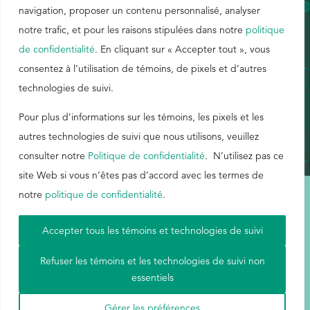
de Buckman envers la communauté, le code d'éthique, la
navigation, proposer un contenu personnalisé, analyser
durabilité et les autres principes fondamentaux de
notre trafic, et pour les raisons stipulées dans notre
politique
EthicsPoint
Buckman.
de confidentialité
. En cliquant sur « Accepter tout », vous
Nous joindre
consentez à l’utilisation de témoins, de pixels et d’autres
Carrières
technologies de suivi.
ANGLAIS
Ackumen
Pour plus d’informations sur les témoins, les pixels et les
English
autres technologies de suivi que nous utilisons, veuillez
consulter notre
Politique de confidentialité
. N’utilisez pas ce
site Web si vous n’êtes pas d’accord avec les termes de
notre
politique de confidentialité
.
Rechercher
Conditions d'utilisation
|
Carte du site
|
Politique de confidentialité
|
Accepter tous les témoins et technologies de suivi
Aetna
Refuser les témoins et les technologies de suivi non
essentiels
© Buckman, 2026. Tous droits réservés.
Gérer les préférences