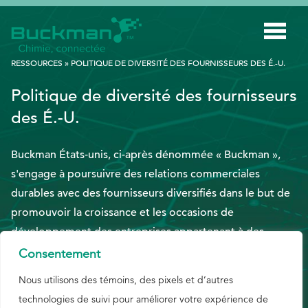
Rechercher
RESSOURCES
»
POLITIQUE DE DIVERSITÉ DES FOURNISSEURS DES É.-U.
:
Politique de diversité des fournisseurs
INDUSTRIES
des É.-U.
TECHNOLOGIE INTELLIGENTE
Buckman États-unis, ci-après dénommée « Buckman »,
INNOVATION
s'engage à poursuivre des relations commerciales
APPLICATIONS
durables avec des fournisseurs diversifiés dans le but de
promouvoir la croissance et les occasions de
DURABILITÉ
développement des entreprises appartenant à des
À PROPOS DE NOUS
minorités et à des femmes, tout en obtenant la valeur
Consentement
appropriée pour Buckman. Les pratiques associées à
RESSOURCES
Nous utilisons des témoins, des pixels et d’autres
cette politique sont conformes aux engagements fermes
technologies de suivi pour améliorer votre expérience de
BLOGUE