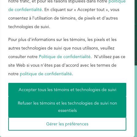
notre trafic, et pour les raisons stipulées dans notre
politique
de confidentialité
. En cliquant sur « Accepter tout », vous
EthicsPoint
consentez à l’utilisation de témoins, de pixels et d’autres
technologies de suivi.
Nous joindre
Carrières
Pour plus d’informations sur les témoins, les pixels et les
autres technologies de suivi que nous utilisons, veuillez
Ackumen
consulter notre
Politique de confidentialité
. N’utilisez pas ce
English
site Web si vous n’êtes pas d’accord avec les termes de
notre
politique de confidentialité
.
Conditions d'utilisation
|
Carte du site
|
Politique de confidentialité
|
Accepter tous les témoins et technologies de suivi
Aetna
Rechercher
Refuser les témoins et les technologies de suivi non
essentiels
© Buckman, 2026. Tous droits réservés.
Gérer les préférences