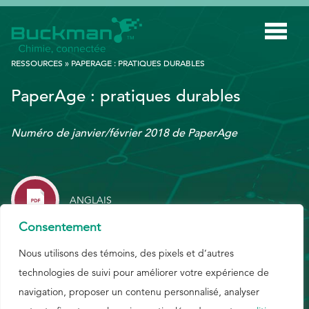
Rechercher
RESSOURCES
»
PAPERAGE : PRATIQUES DURABLES
:
PaperAge : pratiques durables
INDUSTRIES
Numéro de janvier/février 2018 de PaperAge
TECHNOLOGIE INTELLIGENTE
INNOVATION
APPLICATIONS
ANGLAIS
DURABILITÉ
Consentement
À PROPOS DE NOUS
Nous utilisons des témoins, des pixels et d’autres
technologies de suivi pour améliorer votre expérience de
RESSOURCES
navigation, proposer un contenu personnalisé, analyser
BLOGUE