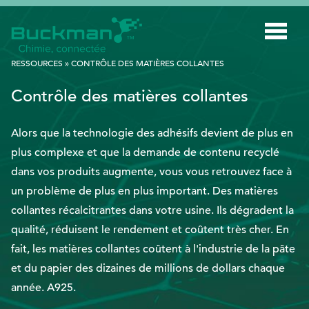
Rechercher
RESSOURCES
»
CONTRÔLE DES MATIÈRES COLLANTES
:
Contrôle des matières collantes
INDUSTRIES
Alors que la technologie des adhésifs devient de plus en
TECHNOLOGIE INTELLIGENTE
plus complexe et que la demande de contenu recyclé
INNOVATION
dans vos produits augmente, vous vous retrouvez face à
APPLICATIONS
un problème de plus en plus important. Des matières
collantes récalcitrantes dans votre usine. Ils dégradent la
DURABILITÉ
qualité, réduisent le rendement et coûtent très cher. En
À PROPOS DE NOUS
fait, les matières collantes coûtent à l'industrie de la pâte
et du papier des dizaines de millions de dollars chaque
RESSOURCES
année. A925.
BLOGUE