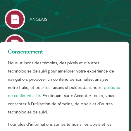
EthicsPoint
ANGLAIS
Nous joindre
Carrières
CHINOIS
Ackumen
Consentement
English
Nous utilisons des témoins, des pixels et d’autres
FRANÇAIS
technologies de suivi pour améliorer votre expérience de
navigation, proposer un contenu personnalisé, analyser
notre trafic, et pour les raisons stipulées dans notre
politique
Rechercher
PORTUGUAIS
de confidentialité
. En cliquant sur « Accepter tout », vous
consentez à l’utilisation de témoins, de pixels et d’autres
technologies de suivi.
ESPAGNOL
Pour plus d’informations sur les témoins, les pixels et les