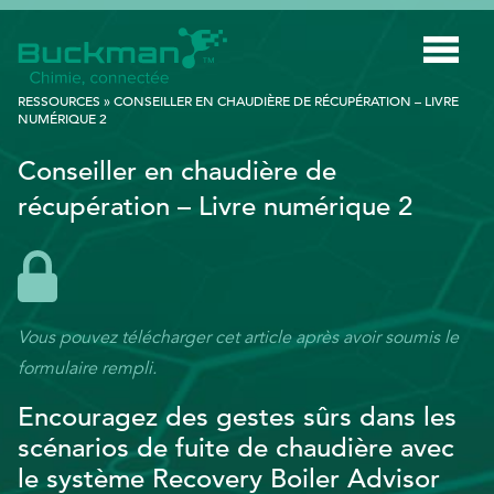
Rechercher
RESSOURCES
»
CONSEILLER EN CHAUDIÈRE DE RÉCUPÉRATION – LIVRE
:
NUMÉRIQUE 2
Conseiller en chaudière de
INDUSTRIES
récupération – Livre numérique 2
TECHNOLOGIE INTELLIGENTE
INNOVATION
APPLICATIONS
Vous pouvez télécharger cet article après avoir soumis le
DURABILITÉ
formulaire rempli.
À PROPOS DE NOUS
Encouragez des gestes sûrs dans les
scénarios de fuite de chaudière avec
RESSOURCES
le système Recovery Boiler Advisor
BLOGUE