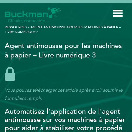
Rechercher
RESSOURCES
»
AGENT ANTIMOUSSE POUR LES MACHINES À PAPIER –
:
LIVRE NUMÉRIQUE 3
Agent antimousse pour les machines
INDUSTRIES
à papier – Livre numérique 3
TECHNOLOGIE INTELLIGENTE
INNOVATION
APPLICATIONS
Vous pouvez télécharger cet article après avoir soumis le
DURABILITÉ
formulaire rempli.
À PROPOS DE NOUS
Automatisez l'application de l'agent
antimousse sur vos machines à papier
RESSOURCES
pour aider à stabiliser votre procédé
BLOGUE