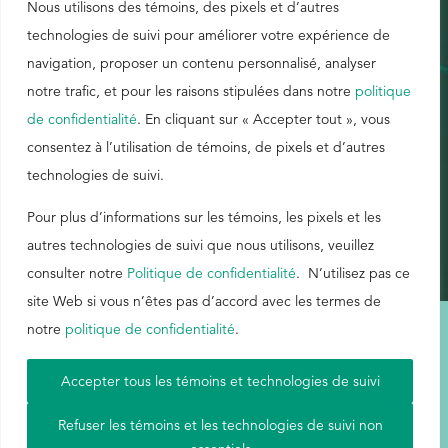
Nous utilisons des témoins, des pixels et d’autres
Région*
technologies de suivi pour améliorer votre expérience de
navigation, proposer un contenu personnalisé, analyser
Pays*
notre trafic, et pour les raisons stipulées dans notre
politique
de confidentialité
. En cliquant sur « Accepter tout », vous
consentez à l’utilisation de témoins, de pixels et d’autres
technologies de suivi.
Pour plus d’informations sur les témoins, les pixels et les
autres technologies de suivi que nous utilisons, veuillez
consulter notre
Politique de confidentialité
. N’utilisez pas ce
site Web si vous n’êtes pas d’accord avec les termes de
notre
politique de confidentialité
.
Conditions d'utilisation
|
Carte du site
|
Politique de confidentialité
|
Accepter tous les témoins et technologies de suivi
Aetna
Refuser les témoins et les technologies de suivi non