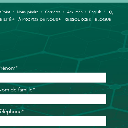
sPoint
Nous joindre
Carrières
Ackumen
English
BILITÉ
À PROPOS DE NOUS
RESSOURCES
BLOGUE
INDUSTRIES
TECHNOLOGIE INTELLIGENTE
INNOVATION
Prénom*
APPLICATIONS
DURABILITÉ
Nom de famille*
À PROPOS DE NOUS
RESSOURCES
Téléphone*
BLOGUE