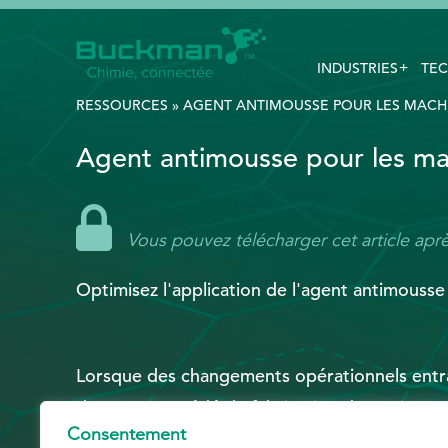
INDUSTRIES
TEC
Rechercher
:
RESSOURCES
»
AGENT ANTIMOUSSE POUR LES MACHIN
Agent antimousse pour les ma
EthicsPoint
Nous joindre
Vous pouvez télécharger cet article aprè
Carrières
Optimisez l'application de l'agent antimousse
Ackumen
English
Lorsque des changements opérationnels entr
de votre procédé de fabrication du papier, vo
Consentement
d'un agent antimousse pour machine à papier