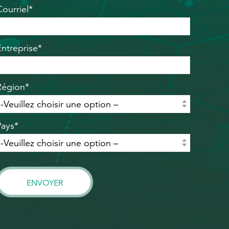
Courriel*
Entreprise*
Région*
Pays*