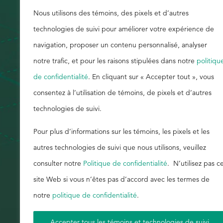
n'en résout. Cependant, en faisant équipe a
Nous utilisons des témoins, des pixels et d’autres
Rechercher
continuellement optimiser votre application d
technologies de suivi pour améliorer votre expérience de
vos objectifs de qualité, de production et de 
navigation, proposer un contenu personnalisé, analyser
changent. Avec Buckman, votre équipe peut t
notre trafic, et pour les raisons stipulées dans notre
politiqu
tenir compte pour prévoir et résoudre les pertur
de confidentialité
. En cliquant sur « Accepter tout », vous
pouvez continuellement adapter le contrôle de
consentez à l’utilisation de témoins, de pixels et d’autres
de réduire l'air entraîné et la mousse de surfa
technologies de suivi.
meilleur parti de votre équipement et de votre ap
Pour plus d’informations sur les témoins, les pixels et les
apprendre comment, consultez notre nouveau
autres technologies de suivi que nous utilisons, veuillez
consulter notre
Politique de confidentialité
. N’utilisez pas c
site Web si vous n’êtes pas d’accord avec les termes de
notre
politique de confidentialité
.
Accepter tous les témoins et technologies de suivi