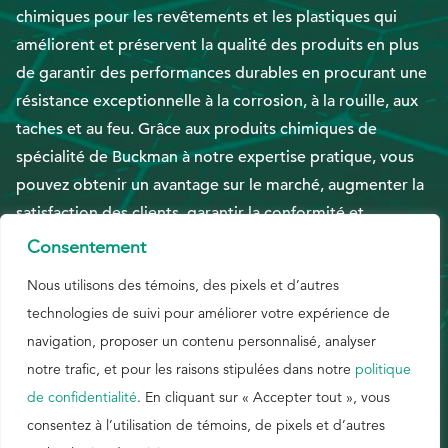
chimiques pour les revêtements et les plastiques qui
améliorent et préservent la qualité des produits en plus
EthicsPoint
de garantir des performances durables en procurant une
Nous joindre
résistance exceptionnelle à la corrosion, à la rouille, aux
Carrières
taches et au feu. Grâce aux produits chimiques de
spécialité de Buckman à notre expertise pratique, vous
Ackumen
pouvez obtenir un avantage sur le marché, augmenter la
English
satisfaction des clients, garantir la conformité et
améliorer la durabilité. Mieux encore, vous pouvez
Consentement
dresser un meilleur portrait financier de l'ensemble de
Nous utilisons des témoins, des pixels et d’autres
vos activités. B323.
technologies de suivi pour améliorer votre expérience de
Rechercher
navigation, proposer un contenu personnalisé, analyser
notre trafic, et pour les raisons stipulées dans notre
politique
ANGLAIS – EUROPE
de confidentialité
. En cliquant sur « Accepter tout », vous
consentez à l’utilisation de témoins, de pixels et d’autres