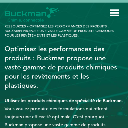
Rechercher
RESSOURCES
»
OPTIMISEZ LES PERFORMANCES DES PRODUITS :
:
BUCKMAN PROPOSE UNE VASTE GAMME DE PRODUITS CHIMIQUES
POUR LES REVÊTEMENTS ET LES PLASTIQUES.
INDUSTRIES
Optimisez les performances des
TECHNOLOGIE INTELLIGENTE
produits : Buckman propose une
vaste gamme de produits chimiques
INNOVATION
pour les revêtements et les
APPLICATIONS
plastiques.
DURABILITÉ
Utilisez les produits chimiques de spécialité de Buckman.
À PROPOS DE NOUS
Vous voulez produire des formulations qui offrent
RESSOURCES
toujours une efficacité optimale. C'est pourquoi
Buckman propose une vaste gamme de produits
BLOGUE