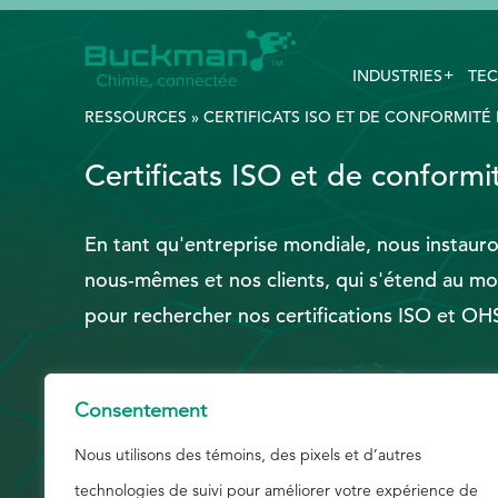
INDUSTRIES
TEC
Rechercher
:
RESSOURCES
»
CERTIFICATS ISO ET DE CONFORMITÉ
Certificats ISO et de conform
EthicsPoint
En tant qu'entreprise mondiale, nous instauro
Nous joindre
nous-mêmes et nos clients, qui s'étend au mo
Carrières
pour rechercher nos certifications ISO et OHS
Ackumen
English
Consentement
Nous utilisons des témoins, des pixels et d’autres
technologies de suivi pour améliorer votre expérience de