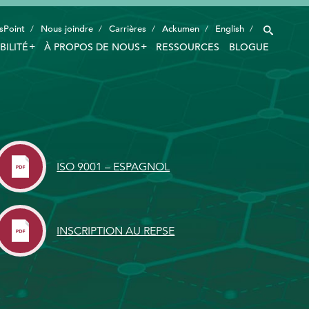
sPoint
Nous joindre
Carrières
Ackumen
English
BILITÉ
À PROPOS DE NOUS
RESSOURCES
BLOGUE
INDUSTRIES
TECHNOLOGIE INTELLIGENTE
INNOVATION
ISO 9001 – ESPAGNOL
APPLICATIONS
DURABILITÉ
INSCRIPTION AU REPSE
À PROPOS DE NOUS
RESSOURCES
BLOGUE