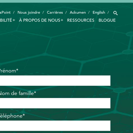
sPoint
Nous joindre
Carrières
Ackumen
English
BILITÉ
À PROPOS DE NOUS
RESSOURCES
BLOGUE
INDUSTRIES
TECHNOLOGIE INTELLIGENTE
INNOVATION
Prénom*
APPLICATIONS
DURABILITÉ
Nom de famille*
À PROPOS DE NOUS
RESSOURCES
Téléphone*
BLOGUE