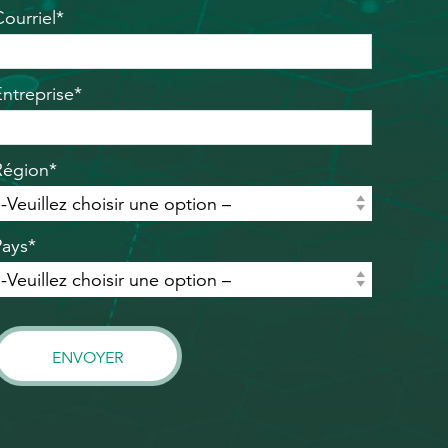
Courriel*
Entreprise*
Région*
Pays*