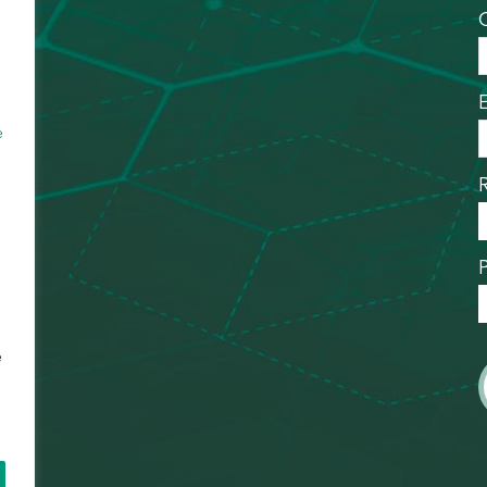
.
e
e