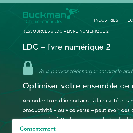
INDUSTRIES
TEC
Rechercher
:
RESSOURCES
»
LDC​​​​​​​ – LIVRE NUMÉRIQUE 2
LDC​​​​​​​ – livre numérique 2
EthicsPoint
Nous joindre
Vous pouvez télécharger cet article aprè
Carrières
Optimiser votre ensemble de
Ackumen
Accorder trop d'importance à la qualité des p
English
productivité – ou vice versa – peut avoir de
vous associez à Buckman, vous adaptez la chi
Consentement
modifier votre procédé en fonction des produ