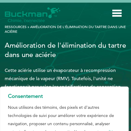
Rechercher
RESSOURCES
»
AMÉLIORATION DE L'ÉLIMINATION DU TARTRE DANS UNE
:
ACIÉRIE
Amélioration de l'élimination du tartre
INDUSTRIES
dans une aciérie
TECHNOLOGIE INTELLIGENTE
INNOVATION
Cette aciérie utilise un évaporateur à recompression
mécanique de la vapeur (RMV). Toutefois, l'unité ne
APPLICATIONS
fonctionnait pas selon les spécifications de conception
DURABILITÉ
en raison de l'accumulation de tartre. Voyez comment
Consentement
Buckman a remplacé avec succès le programme existant
À PROPOS DE NOUS
Nous utilisons des témoins, des pixels et d’autres
en réduisant la fréquence des arrêts et la formation de
technologies de suivi pour améliorer votre expérience de
RESSOURCES
tartre.
navigation, proposer un contenu personnalisé, analyser
BLOGUE