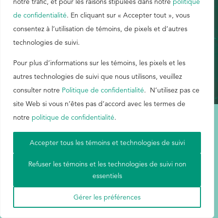
notre trafic, et pour les raisons stipulées dans notre
politique
de confidentialité
. En cliquant sur « Accepter tout », vous
EthicsPoint
ANGLAIS
consentez à l’utilisation de témoins, de pixels et d’autres
technologies de suivi.
Nous joindre
Carrières
Pour plus d’informations sur les témoins, les pixels et les
autres technologies de suivi que nous utilisons, veuillez
Ackumen
consulter notre
Politique de confidentialité
. N’utilisez pas ce
English
site Web si vous n’êtes pas d’accord avec les termes de
notre
politique de confidentialité
.
Conditions d'utilisation
|
Carte du site
|
Politique de confidentialité
|
Accepter tous les témoins et technologies de suivi
Aetna
Rechercher
Refuser les témoins et les technologies de suivi non
essentiels
© Buckman, 2026. Tous droits réservés.
Gérer les préférences