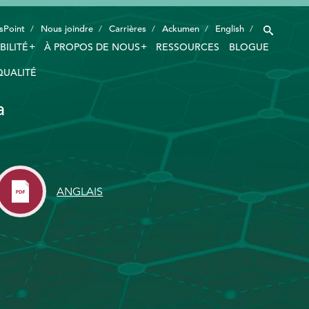
sPoint
Nous joindre
Carrières
Ackumen
English
BILITÉ
À PROPOS DE NOUS
RESSOURCES
BLOGUE
QUALITÉ
INDUSTRIES
a
TECHNOLOGIE INTELLIGENTE
INNOVATION
APPLICATIONS
ANGLAIS
DURABILITÉ
À PROPOS DE NOUS
RESSOURCES
BLOGUE