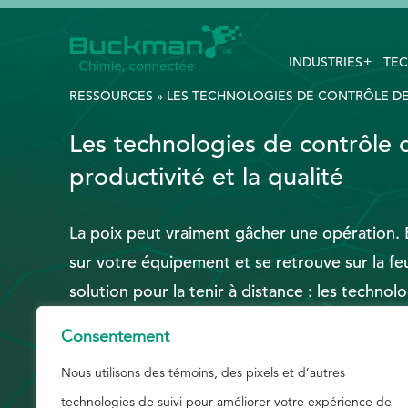
INDUSTRIES
TEC
Rechercher
:
RESSOURCES
»
LES TECHNOLOGIES DE CONTRÔLE DE 
Les technologies de contrôle d
EthicsPoint
productivité et la qualité
Nous joindre
La poix peut vraiment gâcher une opération. 
Carrières
sur votre équipement et se retrouve sur la feui
Ackumen
solution pour la tenir à distance : les techno
English
déposition de la poix de Buckman. Elles disp
Consentement
dépôts de poix et la saleté, ce qui permet de 
Nous utilisons des témoins, des pixels et d’autres
nettoyage et de diminuer les rejets dans vot
technologies de suivi pour améliorer votre expérience de
pouvez améliorer le rendement tout en garantis