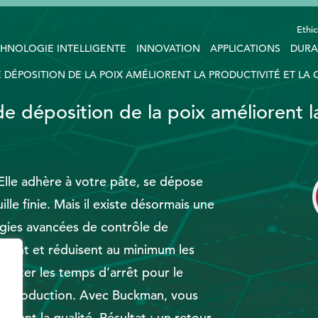
Ethic
HNOLOGIE INTELLIGENTE
INNOVATION
APPLICATIONS
DURA
DÉPOSITION DE LA POIX AMÉLIORENT LA PRODUCTIVITÉ ET LA 
e déposition de la poix améliorent l
Elle adhère à votre pâte, se dépose
lle finie. Mais il existe désormais une
logies avancées de contrôle de
ersent et réduisent au minimum les
limiter les temps d’arrêt pour le
re production. Avec Buckman, vous
sant la qualité. Résultat : un retour