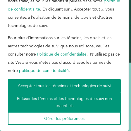
notre trafic, et pour les raisons stipulées dans notre
politique
de confidentialité
. En cliquant sur « Accepter tout », vous
EthicsPoint
consentez à l’utilisation de témoins, de pixels et d’autres
ANGLAIS
technologies de suivi.
Nous joindre
Carrières
Pour plus d’informations sur les témoins, les pixels et les
autres technologies de suivi que nous utilisons, veuillez
Ackumen
consulter notre
Politique de confidentialité
. N’utilisez pas ce
English
site Web si vous n’êtes pas d’accord avec les termes de
notre
politique de confidentialité
.
Conditions d'utilisation
|
Carte du site
|
Politique de confidentialité
|
Accepter tous les témoins et technologies de suivi
Aetna
Rechercher
Refuser les témoins et les technologies de suivi non
essentiels
© Buckman, 2026. Tous droits réservés.
Gérer les préférences