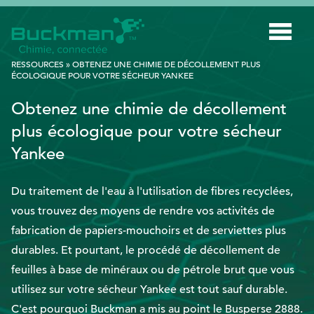
Rechercher
RESSOURCES
»
OBTENEZ UNE CHIMIE DE DÉCOLLEMENT PLUS
:
ÉCOLOGIQUE POUR VOTRE SÉCHEUR YANKEE
Obtenez une chimie de décollement
INDUSTRIES
plus écologique pour votre sécheur
TECHNOLOGIE INTELLIGENTE
Yankee
INNOVATION
Du traitement de l'eau à l'utilisation de fibres recyclées,
APPLICATIONS
vous trouvez des moyens de rendre vos activités de
DURABILITÉ
fabrication de papiers-mouchoirs et de serviettes plus
durables. Et pourtant, le procédé de décollement de
À PROPOS DE NOUS
feuilles à base de minéraux ou de pétrole brut que vous
RESSOURCES
utilisez sur votre sécheur Yankee est tout sauf durable.
C'est pourquoi Buckman a mis au point le Busperse 2888.
BLOGUE