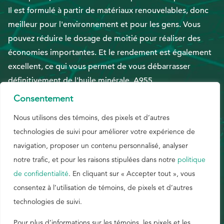
Il est formulé à partir de matériaux renouvelables, donc
meilleur pour l'environnement et pour les gens. Vous
EthicsPoint
pouvez réduire le dosage de moitié pour réaliser des
Nous joindre
économies importantes. Et le rendement est également
Carrières
excellent, ce qui vous permet de vous débarrasser
Ackumen
définitivement de l'huile minérale. A955.
Consentement
English
Nous utilisons des témoins, des pixels et d’autres
ANGLAIS
technologies de suivi pour améliorer votre expérience de
navigation, proposer un contenu personnalisé, analyser
notre trafic, et pour les raisons stipulées dans notre
politique
Rechercher
PORTUGUAIS
de confidentialité
. En cliquant sur « Accepter tout », vous
consentez à l’utilisation de témoins, de pixels et d’autres
technologies de suivi.
ESPAGNOL
Pour plus d’informations sur les témoins, les pixels et les