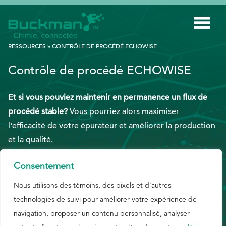
Rechercher
RESSOURCES
»
CONTRÔLE DE PROCÉDÉ ECHOWISE
:
Contrôle de procédé ECHOWISE
INDUSTRIES
Et si vous pouviez maintenir en permanence un flux de
TECHNOLOGIE INTELLIGENTE
procédé stable?
Vous pourriez alors maximiser
INNOVATION
l'efficacité de votre épurateur et améliorer la production
APPLICATIONS
et la qualité.
DURABILITÉ
Consentement
À PROPOS DE NOUS
Nous utilisons des témoins, des pixels et d’autres
ANGLAIS
technologies de suivi pour améliorer votre expérience de
RESSOURCES
navigation, proposer un contenu personnalisé, analyser
BLOGUE