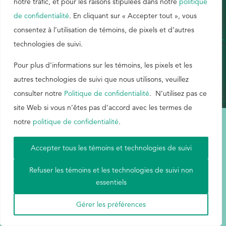
notre trafic, et pour les raisons stipulées dans notre
politique
de confidentialité
. En cliquant sur « Accepter tout », vous
EthicsPoint
consentez à l’utilisation de témoins, de pixels et d’autres
technologies de suivi.
Nous joindre
Carrières
Pour plus d’informations sur les témoins, les pixels et les
autres technologies de suivi que nous utilisons, veuillez
Ackumen
consulter notre
Politique de confidentialité
. N’utilisez pas ce
English
site Web si vous n’êtes pas d’accord avec les termes de
notre
politique de confidentialité
.
Conditions d'utilisation
|
Carte du site
|
Politique de confidentialité
|
Accepter tous les témoins et technologies de suivi
Aetna
Rechercher
Refuser les témoins et les technologies de suivi non
essentiels
© Buckman, 2026. Tous droits réservés.
Gérer les préférences