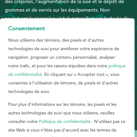
des crépines, l'augmentation de la suie et le dépôt de
gommes et de vernis sur les équipements. Non
EthicsPoint
seulement la corrosion réduit naturellement la durée de
Nous joindre
vie des métaux, mais la viscosité élevée des carburants
Consentement
lourds peut avoir un impact négatif sur les performances
Carrières
Nous utilisons des témoins, des pixels et d’autres
des équipements, d'autant plus que la tendance actuelle
technologies de suivi pour améliorer votre expérience de
Ackumen
est à l'augmentation des viscosités.​​​​​​​ Lisez cette brochure
navigation, proposer un contenu personnalisé, analyser
English
pour voir comment le DMAD peut aider à remédier à ces
notre trafic, et pour les raisons stipulées dans notre
politique
situations. E597
de confidentialité
. En cliquant sur « Accepter tout », vous
consentez à l’utilisation de témoins, de pixels et d’autres
technologies de suivi.
Rechercher
ANGLAIS
Pour plus d’informations sur les témoins, les pixels et les
autres technologies de suivi que nous utilisons, veuillez
consulter notre
Politique de confidentialité
. N’utilisez pas ce
site Web si vous n’êtes pas d’accord avec les termes de