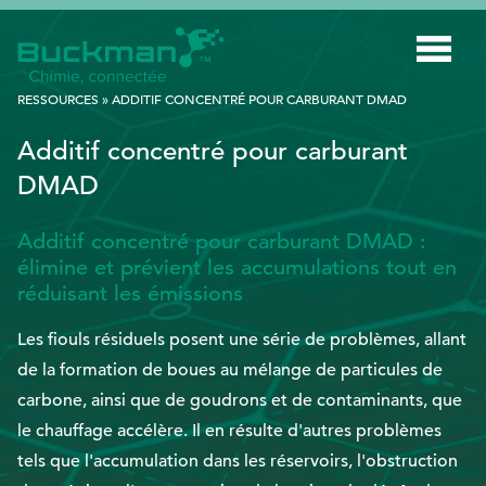
Rechercher
RESSOURCES
»
ADDITIF CONCENTRÉ POUR CARBURANT DMAD
:
Additif concentré pour carburant
INDUSTRIES
DMAD
TECHNOLOGIE INTELLIGENTE
Additif concentré pour carburant DMAD :
INNOVATION
élimine et prévient les accumulations tout en
réduisant les émissions
APPLICATIONS
Les fiouls résiduels posent une série de problèmes, allant
DURABILITÉ
de la formation de boues au mélange de particules de
À PROPOS DE NOUS
carbone, ainsi que de goudrons et de contaminants, que
le chauffage accélère. Il en résulte d'autres problèmes
RESSOURCES
tels que l'accumulation dans les réservoirs, l'obstruction
BLOGUE