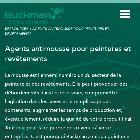
Rechercher
RESSOURCES
»
AGENTS ANTIMOUSSE POUR PEINTURES ET
:
REVÊTEMENTS
Agents antimousse pour peintures et
INDUSTRIES
revêtements
TECHNOLOGIE INTELLIGENTE
INNOVATION
La mousse est l'ennemi numéro un du secteur de la
peinture et des revêtements. Elle peut provoquer des
APPLICATIONS
débordements dans les réservoirs, compromettre
DURABILITÉ
l'agitation dans les cuves et le remplissage des
contenants, augmenter les temps de production et,
À PROPOS DE NOUS
éventuellement, réduire la qualité de votre produit final.
RESSOURCES
Tout cela peut faire perdre des revenus à votre
entreprise. C'est pourquoi Buckman a mis au point une
BLOGUE