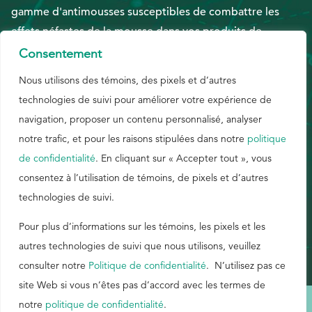
gamme d'antimousses susceptibles de combattre les
effets néfastes de la mousse dans vos produits de
EthicsPoint
peinture, d'encre et de revêtement, qui présentent une
Consentement
Nous joindre
excellente élimination de la mousse et des
Nous utilisons des témoins, des pixels et d’autres
Carrières
caractéristiques de persistance prolongée. Une fois la
technologies de suivi pour améliorer votre expérience de
mousse maîtrisée, votre usine peut se concentrer sur la
Ackumen
navigation, proposer un contenu personnalisé, analyser
fabrication d'un plus grand nombre de produits. Et plus
English
notre trafic, et pour les raisons stipulées dans notre
politique
de profits. B320.
de confidentialité
. En cliquant sur « Accepter tout », vous
consentez à l’utilisation de témoins, de pixels et d’autres
technologies de suivi.
ANGLAIS – AFRIQUE DU SUD
Rechercher
Pour plus d’informations sur les témoins, les pixels et les
autres technologies de suivi que nous utilisons, veuillez
consulter notre
Politique de confidentialité
. N’utilisez pas ce
site Web si vous n’êtes pas d’accord avec les termes de
notre
politique de confidentialité
.