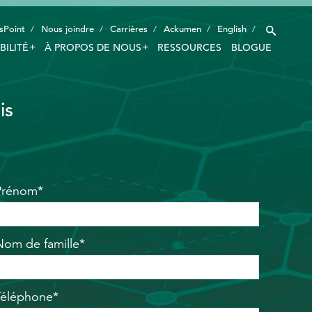
sPoint
Nous joindre
Carrières
Ackumen
English
BILITÉ
À PROPOS DE NOUS
RESSOURCES
BLOGUE
INDUSTRIES
is
TECHNOLOGIE INTELLIGENTE
INNOVATION
APPLICATIONS
Prénom*
DURABILITÉ
À PROPOS DE NOUS
Nom de famille*
RESSOURCES
Téléphone*
BLOGUE