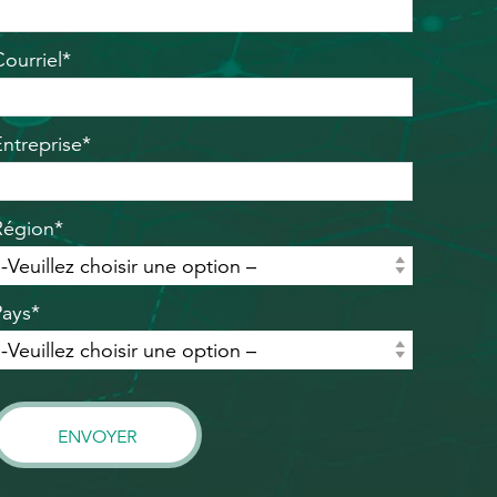
Courriel*
Entreprise*
Région*
Pays*