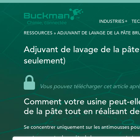
INDUSTRIES
TEC
Rechercher
:
RESSOURCES
»
ADJUVANT DE LAVAGE DE LA PÂTE BR
Adjuvant de lavage de la pâte
EthicsPoint
seulement)
Nous joindre
Carrières
Vous pouvez télécharger cet article aprè
Ackumen
Comment votre usine peut-ell
English
de la pâte tout en réalisant d
Se concentrer uniquement sur les antimousses pour 
peut augmenter les coûts de lavage en amont et en 