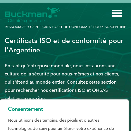
Rechercher
RESSOURCES
»
CERTIFICATS ISO ET DE CONFORMITÉ POUR L'ARGENTINE
:
Certificats ISO et de conformité pour
INDUSTRIES
l'Argentine
TECHNOLOGIE INTELLIGENTE
En tant qu'entreprise mondiale, nous instaurons une
INNOVATION
culture de la sécurité pour nous-mêmes et nos clients,
APPLICATIONS
qui s'étend au monde entier. Consultez cette section
pour rechercher nos certifications ISO et OHSAS
DURABILITÉ
relatives à nos sites.
À PROPOS DE NOUS
Consentement
RESSOURCES
Nous utilisons des témoins, des pixels et d’autres
ISO 9001 – ANGLAIS
technologies de suivi pour améliorer votre expérience de
BLOGUE