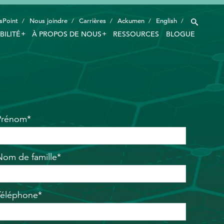
sPoint
Nous joindre
Carrières
Ackumen
English
BILITÉ
À PROPOS DE NOUS
RESSOURCES
BLOGUE
INDUSTRIES
TECHNOLOGIE INTELLIGENTE
INNOVATION
Prénom*
APPLICATIONS
DURABILITÉ
Nom de famille*
À PROPOS DE NOUS
RESSOURCES
Téléphone*
BLOGUE