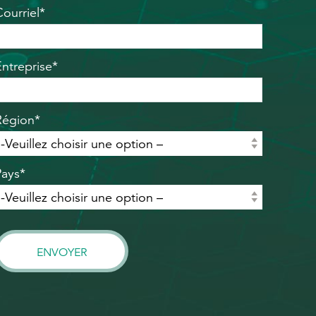
Courriel*
Entreprise*
Région*
Pays*