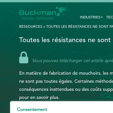
INDUSTRIES
TEC
Rechercher
:
RESSOURCES
»
TOUTES LES RÉSISTANCES NE SONT PAS É
Toutes les résistances ne sont pa
EthicsPoint
Nous joindre
Vous pouvez télécharger cet article aprè
Carrières
En matière de fabrication de mouchoirs, les 
Ackumen
ne sont pas toutes égales. Certaines méthod
English
conséquences inattendues ou des coûts suppléme
pour en savoir plus.
Consentement