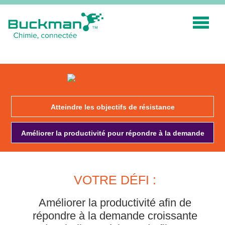
Rechercher
:
INDUSTRIES
TECHNOLOGIE INTELLIGENTE
Atteindre les objectifs de résistance
INNOVATION
Améliorer la productivité pour répondre à la demande
APPLICATIONS
DURABILITÉ
À PROPOS DE NOUS
VOTRE DÉFI :
RESSOURCES
Améliorer la productivité afin de
répondre à la demande croissante
BLOGUE