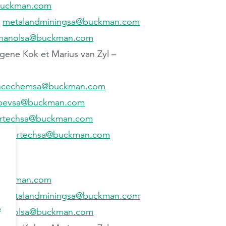
buckman.com
–
metalandminingsa@buckman.com
thanolsa@buckman.com
Eugene Kok et Marius van Zyl –
ncechemsa@buckman.com
bevsa@buckman.com
ertechsa@buckman.com
papertechsa@buckman.com
buckman.com
–
metalandminingsa@buckman.com
e
thanolsa@buckman.com