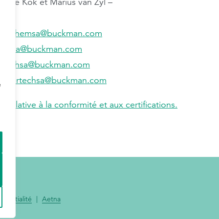
Eugene Kok et Marius van Zyl –
ncechemsa@buckman.com
bevsa@buckman.com
ertechsa@buckman.com
papertechsa@buckman.com
e
relative à la conformité et aux certifications.
identialité
|
Aetna