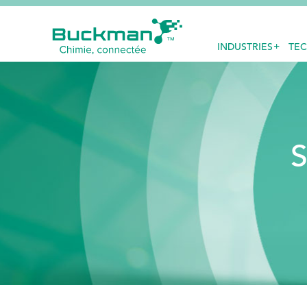
INDUSTRIES
TEC
Rechercher
:
EthicsPoint
S
Nous joindre
Carrières
Ackumen
English