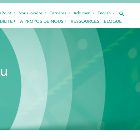
sPoint
Nous joindre
Carrières
Ackumen
English
BILITÉ
À PROPOS DE NOUS
RESSOURCES
BLOGUE
INDUSTRIES
TECHNOLOGIE INTELLIGENTE
INNOVATION
du
APPLICATIONS
DURABILITÉ
À PROPOS DE NOUS
RESSOURCES
BLOGUE