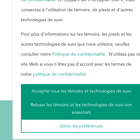
Traitement de l'eau dans l'industrie légère : 
consentez à l’utilisation de témoins, de pixels et d’autres
middlemarketsa@buckman.com
technologies de suivi.
Marchés émergents : Eugene Kok –
performa
Aliments et boissons : Eugene Kok –
foodand
Pour plus d’informations sur les témoins, les pixels et les
Technologies du cuir : Manie Strydom –
leath
autres technologies de suivi que nous utilisons, veuillez
Technologies du papier : Stefan Terblanche –
consulter notre
Politique de confidentialité
. N’utilisez pas c
site Web si vous n’êtes pas d’accord avec les termes de
Cliquez ici pour accéder à notre documentation 
notre
politique de confidentialité
.
Accepter tous les témoins et technologies de suivi
Refuser les témoins et les technologies de suivi non
essentiels
Gérer les préférences
Conditions d'utilisation
|
Carte du site
|
Politique de conf