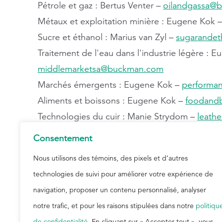
Pétrole et gaz​​​​​​​ : Bertus Venter –
oilandgassa@
Métaux et exploitation minière : Eugene Kok 
Sucre et éthanol : Marius van Zyl –
sugarande
Traitement de l'eau dans l'industrie légère : 
middlemarketsa@buckman.com
Marchés émergents : Eugene Kok –
performa
Aliments et boissons : Eugene Kok –
foodand
Technologies du cuir : Manie Strydom –
leath
Technologies du papier : Stefan Terblanche –
Consentement
Appels d’offres
Nous utilisons des témoins, des pixels et d’autres
technologies de suivi pour améliorer votre expérience de
Pétrole et gaz​​​​​​​ : Bertus Venter –
oilandgassa@
navigation, proposer un contenu personnalisé, analyser
Métaux et exploitation minière : Eugene Kok 
notre trafic, et pour les raisons stipulées dans notre
politiqu
Sucre et éthanol : Marius van Zyl –
sugarande
de confidentialité
. En cliquant sur « Accepter tout », vous