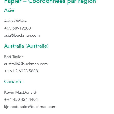
Papier – Coordonnées par région
Asie
EthicsPoint
Anton White
Nous joindre
+65 68919200
Carrières
asia@buckman.com
Ackumen
Australia (Australie)
English
Rod Taylor
australia@buckman.com
++61 2 6923 5888
Canada
Rechercher
Kevin MacDonald
++1 450 424 4404
kjmacdonald@buckman.com