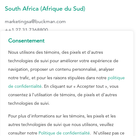
South Africa (Afrique du Sud)
marketingsa@buckman.com
++1 27 31 7368800
Consentement
Cône sud (Argentine, Chili, Paraguay et
Uruguay)
Nous utilisons des témoins, des pixels et d’autres
technologies de suivi pour améliorer votre expérience de
Paulo Sérgio Lemos
navigation, proposer un contenu personnalisé, analyser
+ +55 19 3864 5000
notre trafic, et pour les raisons stipulées dans notre
politique
pslemos@buckman.com
de confidentialité
. En cliquant sur « Accepter tout », vous
United States (États-Unis)
consentez à l’utilisation de témoins, de pixels et d’autres
technologies de suivi.
Lisa Evans
++1 901 272 6316
Pour plus d’informations sur les témoins, les pixels et les
lcevans@buckman.com
autres technologies de suivi que nous utilisons, veuillez
consulter notre
Politique de confidentialité
. N’utilisez pas ce