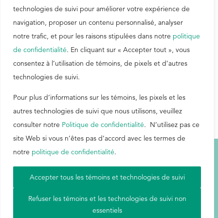
technologies de suivi pour améliorer votre expérience de
ANGLAIS
navigation, proposer un contenu personnalisé, analyser
notre trafic, et pour les raisons stipulées dans notre
politique
de confidentialité
. En cliquant sur « Accepter tout », vous
Ackumen
MCA-i
pour les
consentez à l’utilisation de témoins, de pixels et d’autres
MC
MC
affluents des usines de papier
technologies de suivi.
ANGLAIS
Pour plus d’informations sur les témoins, les pixels et les
autres technologies de suivi que nous utilisons, veuillez
consulter notre
Politique de confidentialité
. N’utilisez pas ce
site Web si vous n’êtes pas d’accord avec les termes de
notre
politique de confidentialité
.
Conditions d'utilisation
|
Carte du site
|
Politique de confidentialité
|
Accepter tous les témoins et technologies de suivi
Aetna
Refuser les témoins et les technologies de suivi non
essentiels