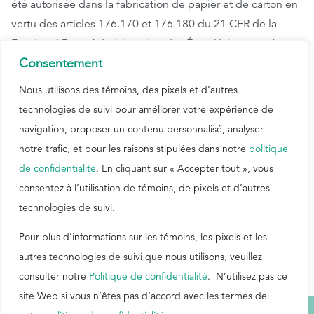
été autorisée dans la fabrication de papier et de carton en
vertu des articles 176.170 et 176.180 du 21 CFR de la
Food and Drug Administration des États-Unis, sous réserve
Consentement
de limites posologiques. Il est également autorisé par le
chapitre XXXVI du BfR allemand.
Nous utilisons des témoins, des pixels et d’autres
technologies de suivi pour améliorer votre expérience de
Des spécialistes techniques sont à la disposition des
intéressés pour répondre aux questions et aux
navigation, proposer un contenu personnalisé, analyser
demandes de renseignements. Contactez-nous dès
notre trafic, et pour les raisons stipulées dans notre
politique
aujourd’hui.
de confidentialité
. En cliquant sur « Accepter tout », vous
Courriel :
connect@buckman.com
Téléphone (US) :
+1 901.272.8570
consentez à l’utilisation de témoins, de pixels et d’autres
technologies de suivi.
Pour plus d’informations sur les témoins, les pixels et les
autres technologies de suivi que nous utilisons, veuillez
consulter notre
Politique de confidentialité
. N’utilisez pas ce
site Web si vous n’êtes pas d’accord avec les termes de