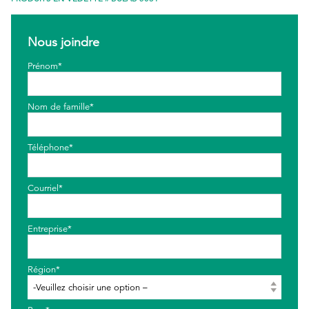
EthicsPoint
Nous joindre
Nous joindre
Prénom*
Carrières
Nom de famille*
Ackumen
English
Téléphone*
Courriel*
Rechercher
Entreprise*
Région*