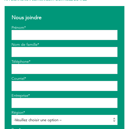
EthicsPoint
Nous joindre
Nous joindre
Prénom*
Carrières
Nom de famille*
Ackumen
English
Téléphone*
Courriel*
Rechercher
Entreprise*
Région*