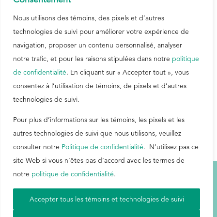
Stratégie de contrôle de déposition
Nous utilisons des témoins, des pixels et d’autres
de la poix
technologies de suivi pour améliorer votre expérience de
ANGLAIS
navigation, proposer un contenu personnalisé, analyser
notre trafic, et pour les raisons stipulées dans notre
politique
de confidentialité
. En cliquant sur « Accepter tout », vous
Brochure sur le contrôle de
consentez à l’utilisation de témoins, de pixels et d’autres
déposition de la poix
technologies de suivi.
ANGLAIS
Pour plus d’informations sur les témoins, les pixels et les
autres technologies de suivi que nous utilisons, veuillez
consulter notre
Politique de confidentialité
. N’utilisez pas ce
site Web si vous n’êtes pas d’accord avec les termes de
notre
politique de confidentialité
.
Conditions d'utilisation
|
Carte du site
|
Politique de confidentialité
|
Accepter tous les témoins et technologies de suivi
Aetna